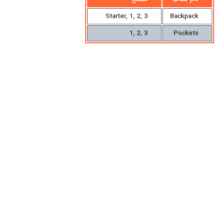
Starter, 1, 2, 3
Backpack
3 ,2 ,1
Pockets