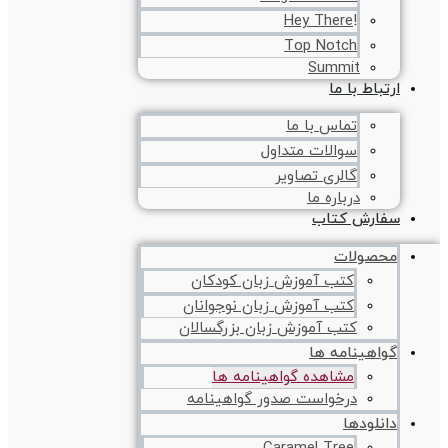
!Hey There
Top Notch
Summit
ارتباط با ما
تماس با ما
سوالات متداول
گالری تصاویر
درباره ما
سفارش کتاب
محصولات
کتب آموزش زبان کودکان
کتب آموزش زبان نوجوانان
کتب آموزش زبان بزرگسالان
گواهینامه ها
مشاهده گواهینامه ها
درخواست صدور گواهینامه
دانلودها