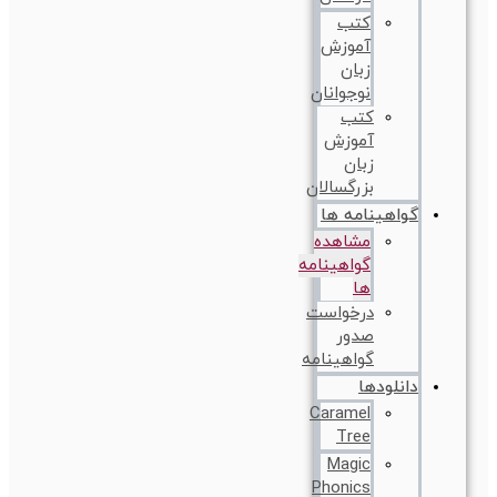
کتب
آموزش
زبان
نوجوانان
کتب
آموزش
زبان
بزرگسالان
گواهینامه ها
مشاهده
گواهینامه
ها
درخواست
صدور
گواهینامه
دانلودها
Caramel
Tree
Magic
Phonics