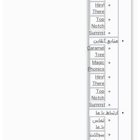
!Hey
There
Top
Notch
Summit
منابع آنلاین
Caramel
Tree
Magic
Phonics
!Hey
There
Top
Notch
Summit
ارتباط با ما
تماس
با ما
سوالات