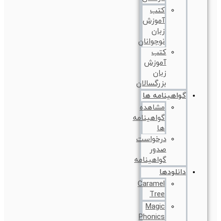
کتب
آموزش
زبان
نوجوانان
کتب
آموزش
زبان
بزرگسالان
گواهینامه ها
مشاهده
گواهینامه
ها
درخواست
صدور
گواهینامه
دانلودها
Caramel
Tree
Magic
Phonics