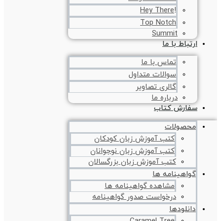
!Hey There
Top Notch
Summit
ارتباط با ما
تماس با ما
سوالات متداول
گالری تصاویر
درباره ما
سفارش کتاب
محصولات
کتب آموزش زبان کودکان
کتب آموزش زبان نوجوانان
کتب آموزش زبان بزرگسالان
گواهینامه ها
مشاهده گواهینامه ها
درخواست صدور گواهینامه
دانلودها