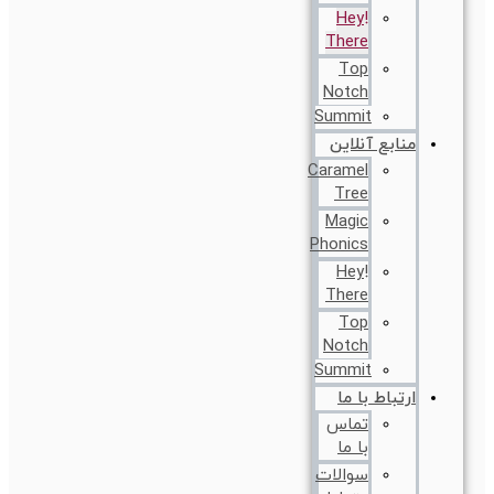
!Hey
There
Top
Notch
Summit
منابع آنلاین
Caramel
Tree
Magic
Phonics
!Hey
There
Top
Notch
Summit
ارتباط با ما
تماس
با ما
سوالات