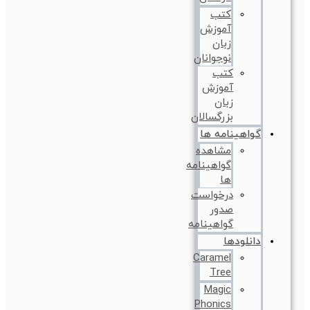
کتب
آموزش
زبان
نوجوانان
کتب
آموزش
زبان
بزرگسالان
گواهینامه ها
مشاهده
گواهینامه
ها
درخواست
صدور
گواهینامه
دانلودها
Caramel
Tree
Magic
Phonics