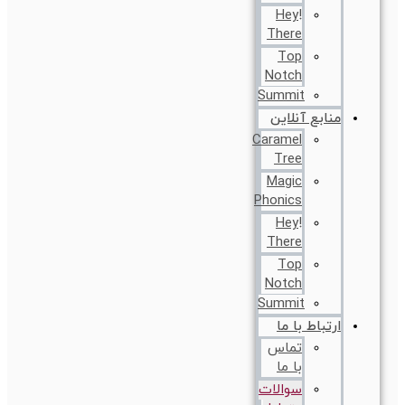
!Hey
There
Top
Notch
Summit
منابع آنلاین
Caramel
Tree
Magic
Phonics
!Hey
There
Top
Notch
Summit
ارتباط با ما
تماس
با ما
سوالات