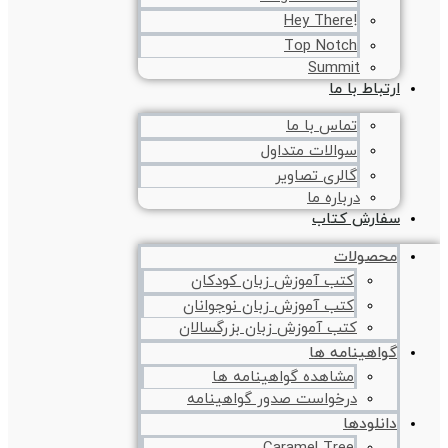
!Hey There
Top Notch
Summit
ارتباط با ما
تماس با ما
سوالات متداول
گالری تصاویر
درباره ما
سفارش کتاب
محصولات
کتب آموزش زبان کودکان
کتب آموزش زبان نوجوانان
کتب آموزش زبان بزرگسالان
گواهینامه ها
مشاهده گواهینامه ها
درخواست صدور گواهینامه
دانلودها