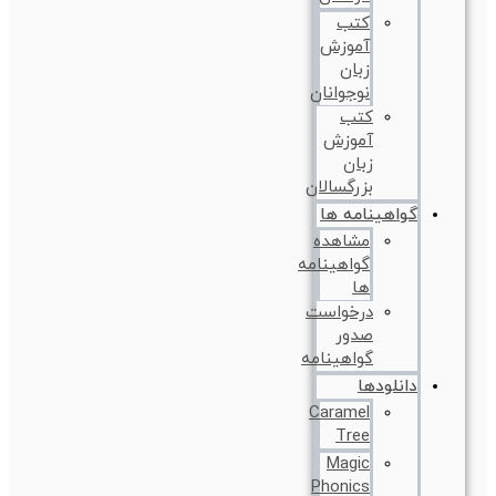
کتب
آموزش
زبان
نوجوانان
کتب
آموزش
زبان
بزرگسالان
گواهینامه ها
مشاهده
گواهینامه
ها
درخواست
صدور
گواهینامه
دانلودها
Caramel
Tree
Magic
Phonics