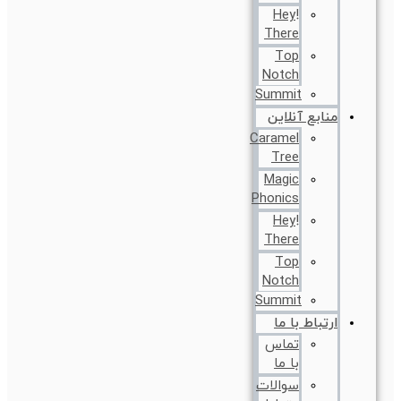
!Hey
There
Top
Notch
Summit
منابع آنلاین
Caramel
Tree
Magic
Phonics
!Hey
There
Top
Notch
Summit
ارتباط با ما
تماس
با ما
سوالات