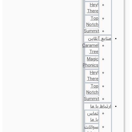
!Hey
There
Top
Notch
Summit
منابع آنلاین
Caramel
Tree
Magic
Phonics
!Hey
There
Top
Notch
Summit
ارتباط با ما
تماس
با ما
سوالات