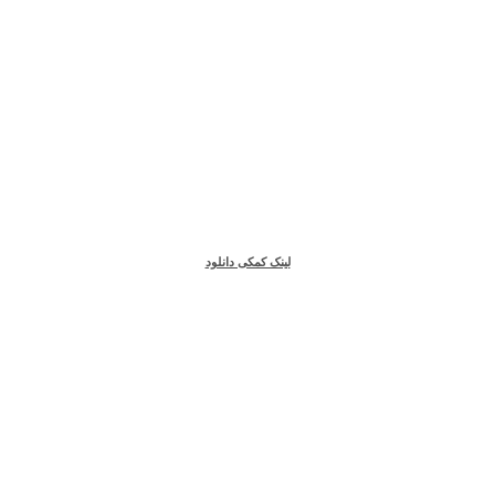
zip
52,61 مگابایت
دانلود شده 1439
لینک کمکی دانلود