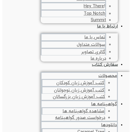
!Hey There
Top Notch
Summit
ارتباط با ما
تماس با ما
سوالات متداول
گالری تصاویر
درباره ما
سفارش کتاب
محصولات
کتب آموزش زبان کودکان
کتب آموزش زبان نوجوانان
کتب آموزش زبان بزرگسالان
گواهینامه ها
مشاهده گواهینامه ها
درخواست صدور گواهینامه
دانلودها