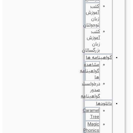
کتب
آموزش
زبان
نوجوانان
کتب
آموزش
زبان
بزرگسالان
گواهینامه ها
مشاهده
گواهینامه
ها
درخواست
صدور
گواهینامه
دانلودها
Caramel
Tree
Magic
Phonics