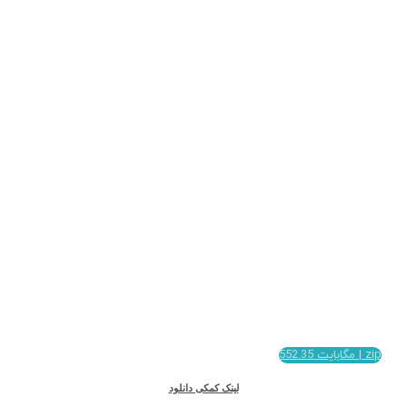
zip
552,35 مگابایت
دانلود شده 302
zip | مگابایت 552.35
لینک کمکی دانلود