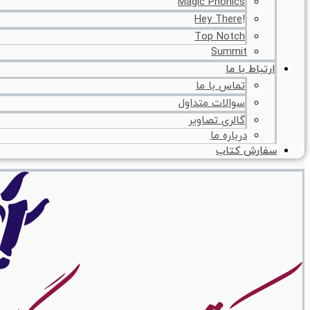
Magic Phonics
!Hey There
Top Notch
Summit
ارتباط با ما
تماس با ما
سوالات متداول
گالری تصاویر
درباره ما
سفارش کتاب