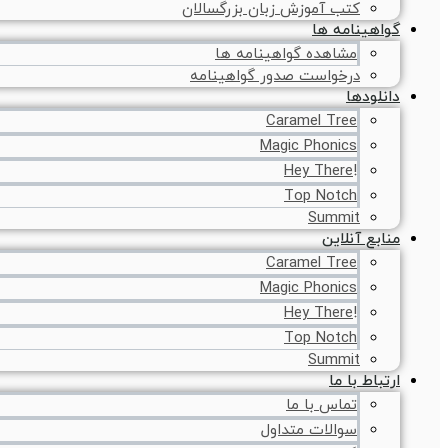
کتب آموزش زبان بزرگسالان
گواهینامه ها
مشاهده گواهینامه ها
درخواست صدور گواهینامه
دانلودها
Caramel Tree
Magic Phonics
!Hey There
Top Notch
Summit
منابع آنلاین
Caramel Tree
Magic Phonics
!Hey There
Top Notch
Summit
ارتباط با ما
تماس با ما
سوالات متداول