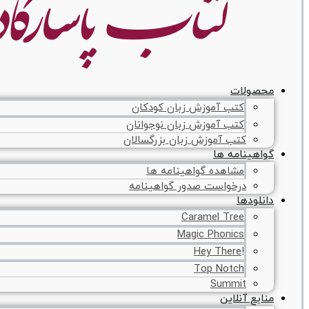
محصولات
کتب آموزش زبان کودکان
کتب آموزش زبان نوجوانان
کتب آموزش زبان بزرگسالان
گواهینامه ها
مشاهده گواهینامه ها
درخواست صدور گواهینامه
دانلودها
Caramel Tree
Magic Phonics
!Hey There
Top Notch
Summit
منابع آنلاین