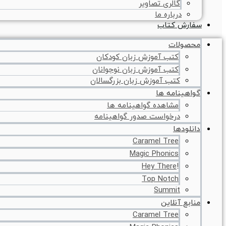
گالری تصاویر
درباره ما
سفارش کتاب
محصولات
کتب آموزش زبان کودکان
کتب آموزش زبان نوجوانان
کتب آموزش زبان بزرگسالان
گواهینامه ها
مشاهده گواهینامه ها
درخواست صدور گواهینامه
دانلودها
Caramel Tree
Magic Phonics
!Hey There
Top Notch
Summit
منابع آنلاین
Caramel Tree