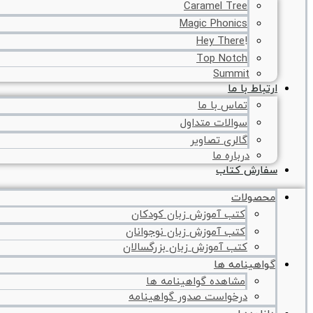
Caramel Tree
Magic Phonics
!Hey There
Top Notch
Summit
ارتباط با ما
تماس با ما
سوالات متداول
گالری تصاویر
درباره ما
سفارش کتاب
محصولات
کتب آموزش زبان کودکان
کتب آموزش زبان نوجوانان
کتب آموزش زبان بزرگسالان
گواهینامه ها
مشاهده گواهینامه ها
درخواست صدور گواهینامه