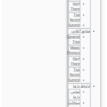
!Hey
There
Top
Notch
Summit
منابع آنلاین
Caramel
Tree
Magic
Phonics
!Hey
There
Top
Notch
Summit
ارتباط با ما
تماس
با ما
سوالات