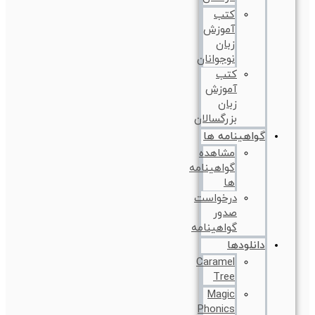
کتب
آموزش
زبان
نوجوانان
کتب
آموزش
زبان
بزرگسالان
گواهینامه ها
مشاهده
گواهینامه
ها
درخواست
صدور
گواهینامه
دانلودها
Caramel
Tree
Magic
Phonics