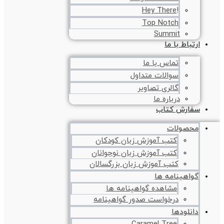
!Hey There
Top Notch
Summit
ارتباط با ما
تماس با ما
سوالات متداول
گالری تصاویر
درباره ما
سفارش کتاب
محصولات
کتب آموزش زبان کودکان
کتب آموزش زبان نوجوانان
کتب آموزش زبان بزرگسالان
گواهینامه ها
مشاهده گواهینامه ها
درخواست صدور گواهینامه
دانلودها