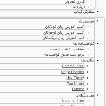
گالری تصاویر
درباره ما
سفارش کتاب
محصولات
کتب آموزش زبان کودکان
کتب آموزش زبان نوجوانان
کتب آموزش زبان بزرگسالان
گواهینامه ها
مشاهده گواهینامه ها
درخواست صدور گواهینامه
دانلودها
Caramel Tree
Magic Phonics
!Hey There
Top Notch
Summit
منابع آنلاین
Caramel Tree