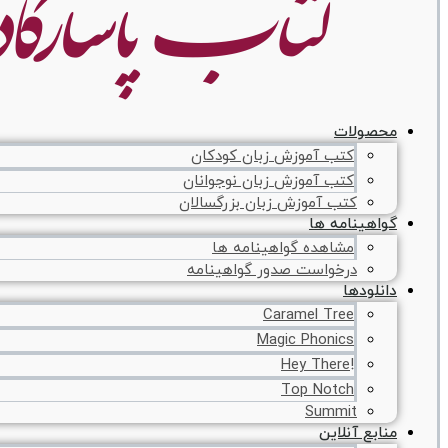
محصولات
کتب آموزش زبان کودکان
کتب آموزش زبان نوجوانان
کتب آموزش زبان بزرگسالان
گواهینامه ها
مشاهده گواهینامه ها
درخواست صدور گواهینامه
دانلودها
Caramel Tree
Magic Phonics
!Hey There
Top Notch
Summit
منابع آنلاین