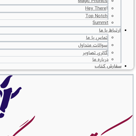
Magic Phonics
!Hey There
Top Notch
Summit
ارتباط با ما
تماس با ما
سوالات متداول
گالری تصاویر
درباره ما
سفارش کتاب