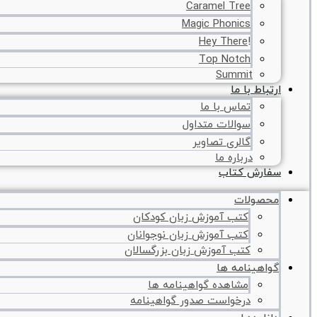
Caramel Tree
Magic Phonics
!Hey There
Top Notch
Summit
ارتباط با ما
تماس با ما
سوالات متداول
گالری تصاویر
درباره ما
سفارش کتاب
محصولات
کتب آموزش زبان کودکان
کتب آموزش زبان نوجوانان
کتب آموزش زبان بزرگسالان
گواهینامه ها
مشاهده گواهینامه ها
درخواست صدور گواهینامه