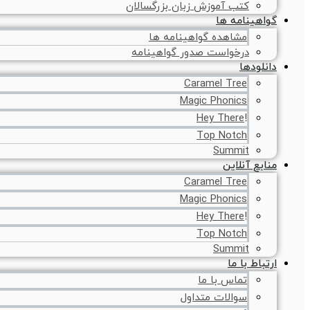
کتب آموزش زبان بزرگسالان
گواهینامه ها
مشاهده گواهینامه ها
درخواست صدور گواهینامه
دانلودها
Caramel Tree
Magic Phonics
!Hey There
Top Notch
Summit
منابع آنلاین
Caramel Tree
Magic Phonics
!Hey There
Top Notch
Summit
ارتباط با ما
تماس با ما
سوالات متداول